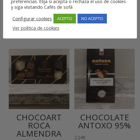
CHOCOLATE
CHOCOLATE
preferencias. Elija si acepta o rechaza el uso de cookies
y siga visitando Cafés de sofá
SABORES PAZO
NEGRO PAZO
DE CORUXO
DE CORUXO
Configurar cookies
ACEPTO
NO ACEPTO
Ver política de cookies
10.70
€
12.50
€
CHOCOART
CHOCOLATE
ROCA
ANTOXO 95%
ALMENDRA
2.24
€